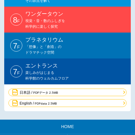
その原点を解く
ワンダータウン
8
F
視覚・音・数のふしぎを
科学的に楽しく探究
プラネタリウム
7
F
「想像」と「創造」の
ドラマチック空間
エントランス
7
F
楽しみがはじまる
科学館のウェルカムフロア
日本語 /
PDFデータ 2.5MB
English /
PDFdata 2.5MB
HOME