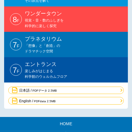
その原点を解く
ワンダータウン
8
F
視覚・音・数のふしぎを
科学的に楽しく探究
プラネタリウム
7
F
「想像」と「創造」の
ドラマチック空間
エントランス
7
F
楽しみがはじまる
科学館のウェルカムフロア
日本語 /
PDFデータ 2.5MB
English /
PDFdata 2.5MB
HOME