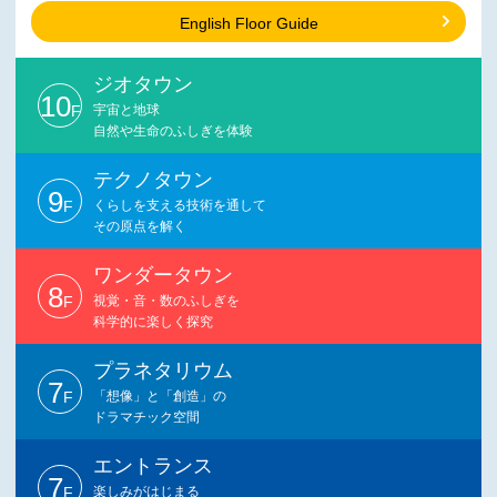
English Floor Guide
ジオタウン
10
F
宇宙と地球
自然や生命のふしぎを体験
テクノタウン
9
F
くらしを支える技術を通して
その原点を解く
ワンダータウン
8
F
視覚・音・数のふしぎを
科学的に楽しく探究
プラネタリウム
7
F
「想像」と「創造」の
ドラマチック空間
エントランス
7
F
楽しみがはじまる