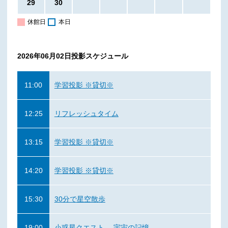
29
30
休館日
本日
2026年06月02日
投影スケジュール
11:00
学習投影 ※貸切※
12:25
リフレッシュタイム
13:15
学習投影 ※貸切※
14:20
学習投影 ※貸切※
15:30
30分で星空散歩
19:00
小惑星クエスト 宇宙の記憶