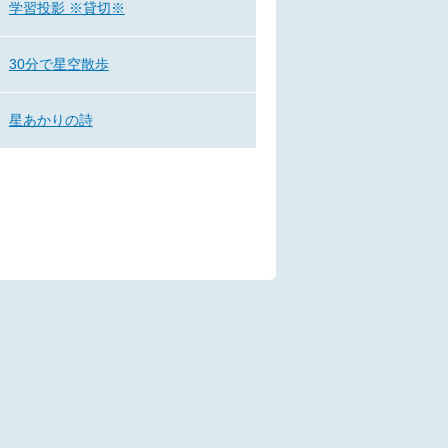
学習投影 ※貸切※
30分で星空散歩
星あかりの詩