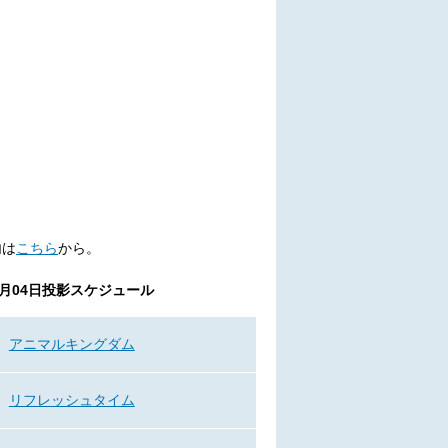
内は
こちら
から。
6月04日
投影スケジュール
アニマルキングダム
リフレッシュタイム