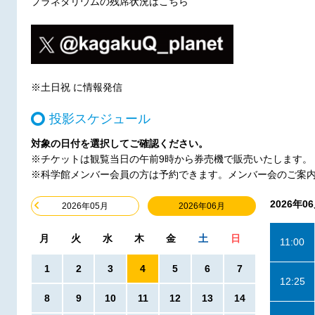
プラネタリウムの残席状況はこちら
※土日祝 に情報発信
投影スケジュール
対象の日付を選択してご確認ください。
※チケットは観覧当日の午前9時から券売機で販売いたします。
※科学館メンバー会員の方は予約できます。メンバー会のご案
2026年0
2026年06月
2026年05月
月
火
水
木
金
土
日
11:00
1
2
3
4
5
6
7
12:25
8
9
10
11
12
13
14