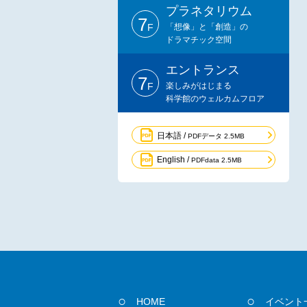
プラネタリウム
7
F
「想像」と「創造」の
ドラマチック空間
エントランス
7
F
楽しみがはじまる
科学館のウェルカムフロア
日本語 /
PDFデータ 2.5MB
English /
PDFdata 2.5MB
HOME
イベント