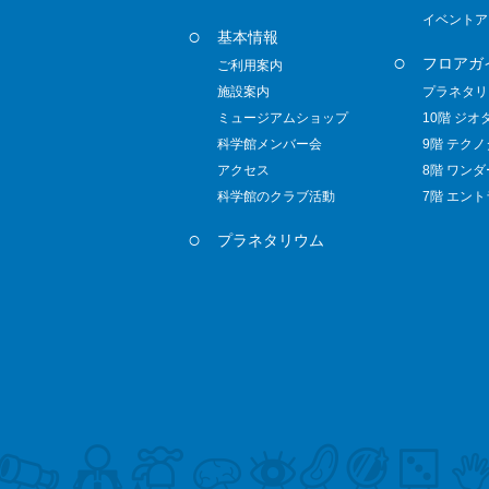
イベントア
基本情報
フロアガ
ご利用案内
施設案内
プラネタリ
ミュージアムショップ
10階 ジオ
科学館メンバー会
9階 テク
アクセス
8階 ワン
科学館のクラブ活動
7階 エン
プラネタリウム