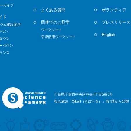
ーカイブ
よくある質問
ボランティア
イド
団体でのご見学
プレスリリース
ウム施設案内
ワークシート
タウン
English
学習活用ワークシート
ノタウン
ダータウン
トランス
千葉県千葉市中央区中央4丁目5番1号
複合施設「Qiball（きぼーる）」内7階から10階