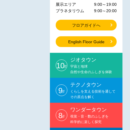
展示エリア
9:00～19:00
プラネタリウム
9:00～20:00
フロアガイドへ
English Floor Guide
ジオタウン
10
F
宇宙と地球
自然や生命のふしぎを体験
テクノタウン
9
F
くらしを支える技術を通して
その原点を解く
ワンダータウン
8
F
視覚・音・数のふしぎを
科学的に楽しく探究