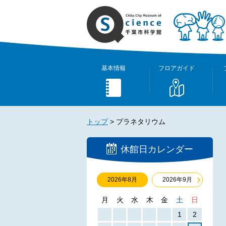
基本情報
フロアガイド
トップ
>
プラネタリウム
休館日カレンダー
2026年8月
2026年9月
月
火
水
木
金
土
日
1
2