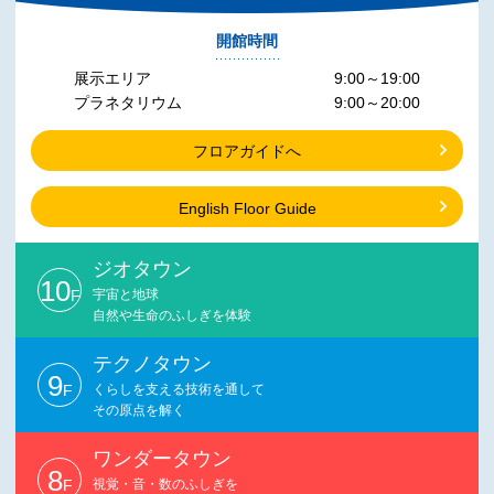
開館時間
展示エリア
9:00～19:00
プラネタリウム
9:00～20:00
フロアガイドへ
English Floor Guide
ジオタウン
10
F
宇宙と地球
自然や生命のふしぎを体験
テクノタウン
9
F
くらしを支える技術を通して
その原点を解く
ワンダータウン
8
F
視覚・音・数のふしぎを