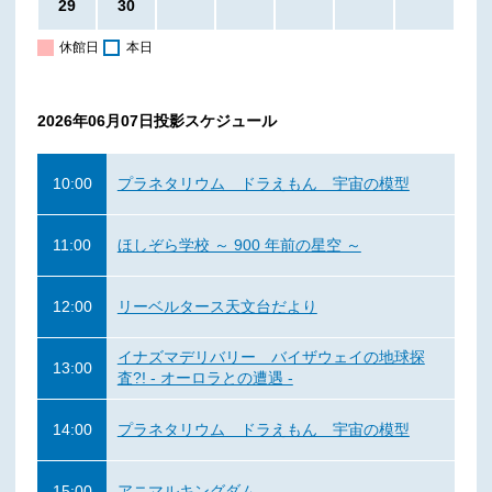
29
30
休館日
本日
2026年06月07日
投影スケジュール
10:00
プラネタリウム ドラえもん 宇宙の模型
11:00
ほしぞら学校 ～ 900 年前の星空 ～
12:00
リーベルタース天文台だより
イナズマデリバリー バイザウェイの地球探
13:00
査?! - オーロラとの遭遇 -
14:00
プラネタリウム ドラえもん 宇宙の模型
15:00
アニマルキングダム