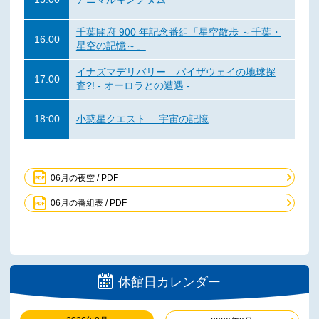
千葉開府 900 年記念番組「星空散歩 ～千葉・
16:00
星空の記憶～」
イナズマデリバリー バイザウェイの地球探
17:00
査?! - オーロラとの遭遇 -
18:00
小惑星クエスト 宇宙の記憶
06月の夜空 / PDF
06月の番組表 / PDF
休館日カレンダー