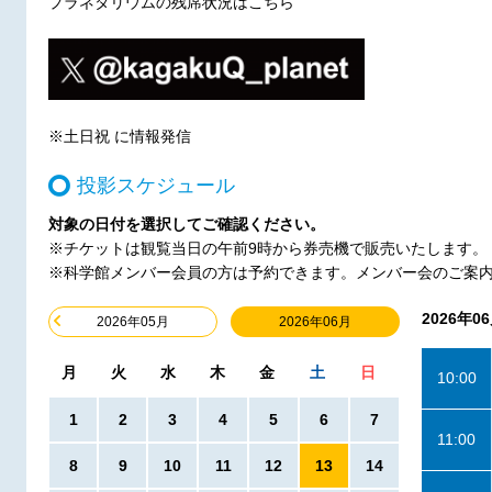
プラネタリウムの残席状況はこちら
※土日祝 に情報発信
投影スケジュール
対象の日付を選択してご確認ください。
※チケットは観覧当日の午前9時から券売機で販売いたします。
※科学館メンバー会員の方は予約できます。メンバー会のご案
2026年0
2026年06月
2026年05月
月
火
水
木
金
土
日
10:00
1
2
3
4
5
6
7
11:00
8
9
10
11
12
13
14