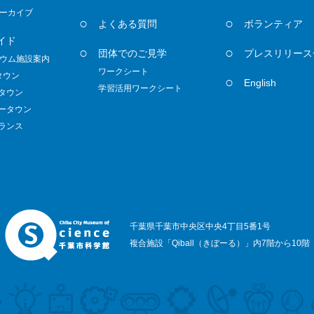
ーカイブ
よくある質問
ボランティア
イド
団体でのご見学
プレスリリース
ウム施設案内
ワークシート
タウン
English
学習活用ワークシート
ノタウン
ダータウン
トランス
千葉県千葉市中央区中央4丁目5番1号
複合施設「Qiball（きぼーる）」内7階から10階