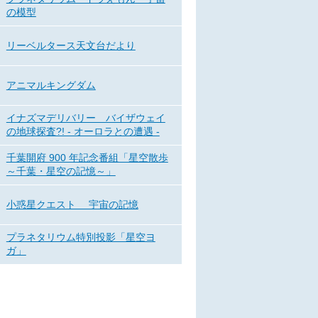
の模型
リーベルタース天文台だより
アニマルキングダム
イナズマデリバリー バイザウェイ
の地球探査?! - オーロラとの遭遇 -
千葉開府 900 年記念番組「星空散歩
～千葉・星空の記憶～」
小惑星クエスト 宇宙の記憶
プラネタリウム特別投影「星空ヨ
ガ」