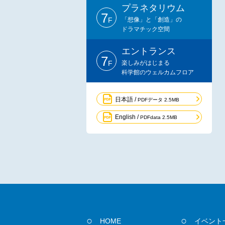
プラネタリウム
7
F
「想像」と「創造」の
ドラマチック空間
エントランス
7
F
楽しみがはじまる
科学館のウェルカムフロア
日本語 /
PDFデータ 2.5MB
English /
PDFdata 2.5MB
HOME
イベント