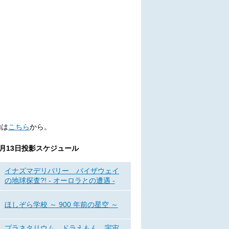
内は
こちら
から。
6月13日
投影スケジュール
イナズマデリバリー バイザウェイ
の地球探査?! - オーロラとの遭遇 -
ほしぞら学校 ～ 900 年前の星空 ～
プラネタリウム ドラえもん 宇宙