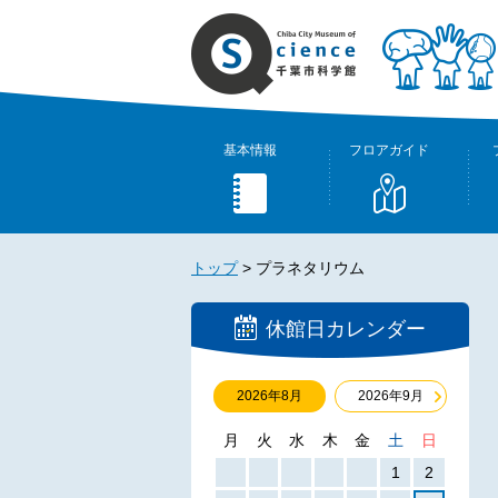
基本情報
フロアガイド
トップ
>
プラネタリウム
休館日カレンダー
2026年8月
2026年9月
月
火
水
木
金
土
日
1
2