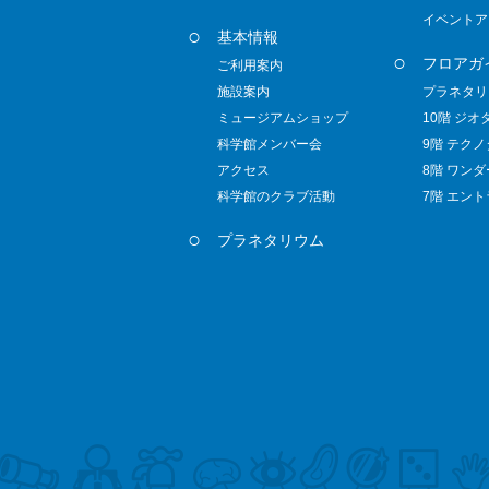
イベントア
基本情報
フロアガ
ご利用案内
施設案内
プラネタリ
ミュージアムショップ
10階 ジオ
科学館メンバー会
9階 テク
アクセス
8階 ワン
科学館のクラブ活動
7階 エン
プラネタリウム