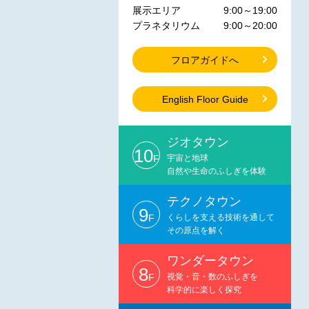
展示エリア
9:00～19:00
プラネタリウム
9:00～20:00
フロアガイドへ
English Floor Guide
ジオタウン
10
F
宇宙と地球
自然や生命のふしぎを体験
テクノタウン
9
F
くらしを支える技術を通して
その原点を解く
ワンダータウン
8
F
視覚・音・数のふしぎを
科学的に楽しく探究