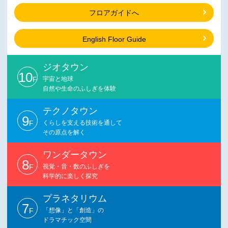
フロアガイドへ
English Floor Guide
ジオタウン
10
F
宇宙と地球
自然や生命のふしぎを体験
テクノタウン
9
F
くらしを支える技術を通して
その原点を解く
ワンダータウン
8
F
視覚・音・数のふしぎを
科学的に楽しく探究
プラネタリウム
7
F
「想像」と「創造」の
ドラマチック空間