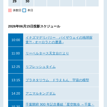
29
30
休館日
本日
2026年06月15日
投影スケジュール
イナズマデリバリー バイザウェイの地球探
10:00
査?! - オーロラとの遭遇 -
11:00
リーベルタース天文台だより
12:25
リフレッシュタイム
13:15
プラネタリウム ドラえもん 宇宙の模型
14:20
アニマルキングダム
千葉開府 900 年記念番組「星空散歩 ～千葉・
15:30