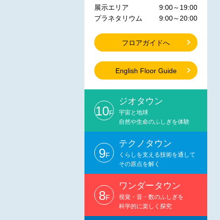
展示エリア
9:00～19:00
プラネタリウム
9:00～20:00
フロアガイドへ
English Floor Guide
ジオタウン
10
F
宇宙と地球
自然や生命のふしぎを体験
テクノタウン
9
F
くらしを支える技術を通して
その原点を解く
ワンダータウン
8
F
視覚・音・数のふしぎを
科学的に楽しく探究