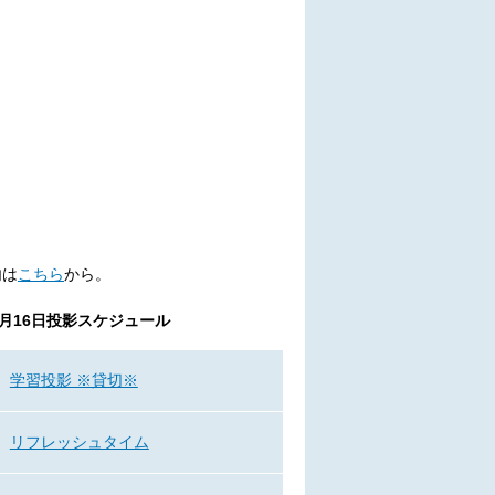
内は
こちら
から。
6月16日
投影スケジュール
学習投影 ※貸切※
リフレッシュタイム