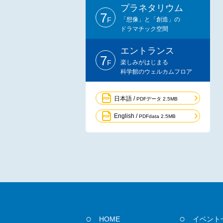
プラネタリウム
7
F
「想像」と「創造」の
ドラマチック空間
エントランス
7
F
楽しみがはじまる
科学館のウェルカムフロア
日本語 /
PDFデータ 2.5MB
English /
PDFdata 2.5MB
HOME
イベント