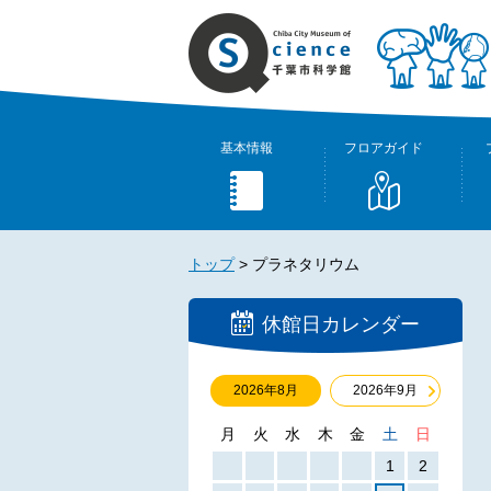
基本情報
フロアガイド
トップ
>
プラネタリウム
休館日カレンダー
2026年8月
2026年9月
月
火
水
木
金
土
日
1
2