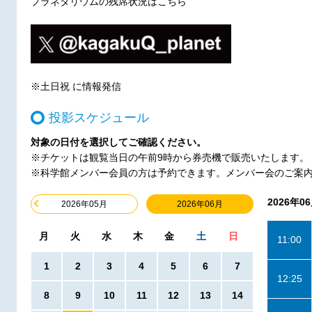
プラネタリウムの残席状況はこちら
※土日祝 に情報発信
投影スケジュール
対象の日付を選択してご確認ください。
※チケットは観覧当日の午前9時から券売機で販売いたします。
※科学館メンバー会員の方は予約できます。メンバー会のご案
2026年0
2026年06月
2026年05月
月
火
水
木
金
土
日
11:00
1
2
3
4
5
6
7
12:25
8
9
10
11
12
13
14