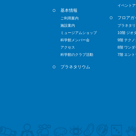
イベントア
基本情報
フロアガ
ご利用案内
施設案内
プラネタリ
ミュージアムショップ
10階 ジオ
科学館メンバー会
9階 テク
アクセス
8階 ワン
科学館のクラブ活動
7階 エン
プラネタリウム