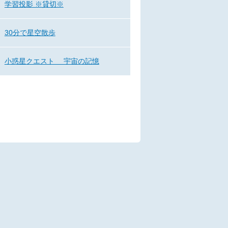
学習投影 ※貸切※
30分で星空散歩
小惑星クエスト 宇宙の記憶