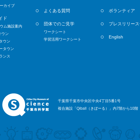
ーカイブ
よくある質問
ボランティア
イド
団体でのご見学
プレスリリース
ウム施設案内
ワークシート
タウン
English
学習活用ワークシート
ノタウン
ダータウン
トランス
千葉県千葉市中央区中央4丁目5番1号
複合施設「Qiball（きぼーる）」内7階から10階