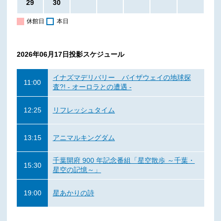
29
30
休館日
本日
2026年06月17日
投影スケジュール
イナズマデリバリー バイザウェイの地球探
11:00
査?! - オーロラとの遭遇 -
12:25
リフレッシュタイム
13:15
アニマルキングダム
千葉開府 900 年記念番組「星空散歩 ～千葉・
15:30
星空の記憶～」
19:00
星あかりの詩