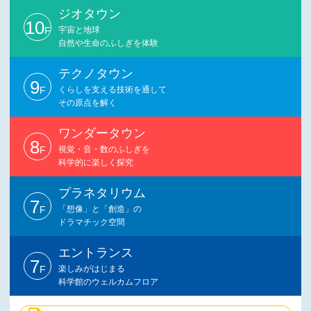
ジオタウン
10
F
宇宙と地球
自然や生命のふしぎを体験
テクノタウン
9
F
くらしを支える技術を通して
その原点を解く
ワンダータウン
8
F
視覚・音・数のふしぎを
科学的に楽しく探究
プラネタリウム
7
F
「想像」と「創造」の
ドラマチック空間
エントランス
7
F
楽しみがはじまる
科学館のウェルカムフロア