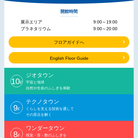
開館時間
展示エリア
9:00～19:00
プラネタリウム
9:00～20:00
フロアガイドへ
English Floor Guide
ジオタウン
10
F
宇宙と地球
自然や生命のふしぎを体験
テクノタウン
9
F
くらしを支える技術を通して
その原点を解く
ワンダータウン
8
F
視覚・音・数のふしぎを