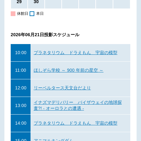
29
30
休館日
本日
2026年06月21日
投影スケジュール
10:00
プラネタリウム ドラえもん 宇宙の模型
11:00
ほしぞら学校 ～ 900 年前の星空 ～
12:00
リーベルタース天文台だより
イナズマデリバリー バイザウェイの地球探
13:00
査?! - オーロラとの遭遇 -
14:00
プラネタリウム ドラえもん 宇宙の模型
15:00
アニマルキングダム