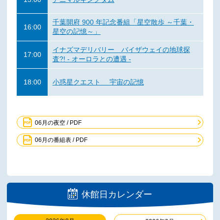
千葉開府 900 年記念番組「星空散歩 ～千葉・
16:00
星空の記憶～」
イナズマデリバリー バイザウェイの地球探
17:00
査?! - オーロラとの遭遇 -
18:00
小惑星クエスト 宇宙の記憶
06月の夜空 / PDF
06月の番組表 / PDF
休館日カレンダー