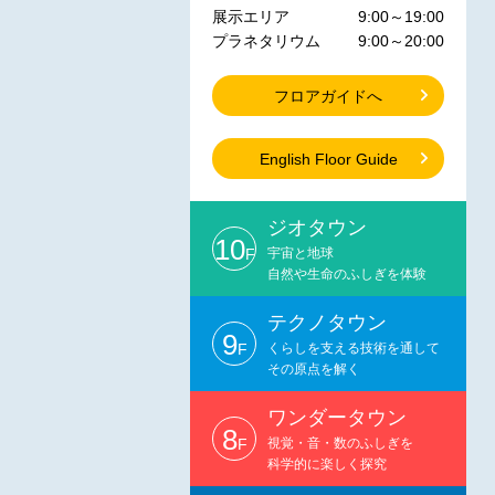
展示エリア
9:00～19:00
プラネタリウム
9:00～20:00
フロアガイドへ
English Floor Guide
ジオタウン
10
F
宇宙と地球
自然や生命のふしぎを体験
テクノタウン
9
F
くらしを支える技術を通して
その原点を解く
ワンダータウン
8
F
視覚・音・数のふしぎを
科学的に楽しく探究