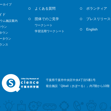
ーカイブ
よくある質問
ボランティア
イド
団体でのご見学
プレスリリース
ウム施設案内
ワークシート
タウン
English
学習活用ワークシート
ノタウン
ダータウン
トランス
千葉県千葉市中央区中央4丁目5番1号
複合施設「Qiball（きぼーる）」内7階から10階