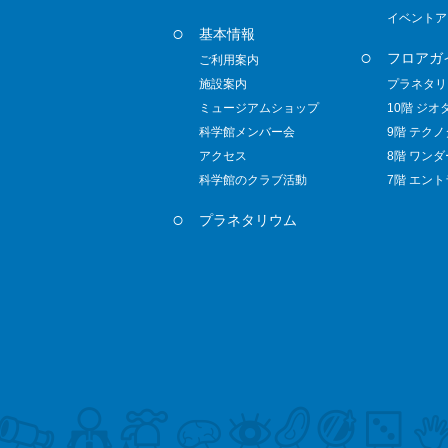
イベントア
基本情報
フロアガ
ご利用案内
施設案内
プラネタリ
ミュージアムショップ
10階 ジオ
科学館メンバー会
9階 テク
アクセス
8階 ワン
科学館のクラブ活動
7階 エン
プラネタリウム