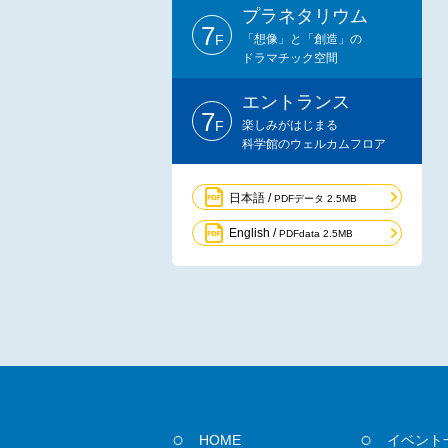
プラネタリウム
7
F
「想像」と「創造」の
ドラマチック空間
エントランス
7
F
楽しみがはじまる
科学館のウェルカムフロア
日本語 /
PDFデータ 2.5MB
English /
PDFdata 2.5MB
HOME
イベント