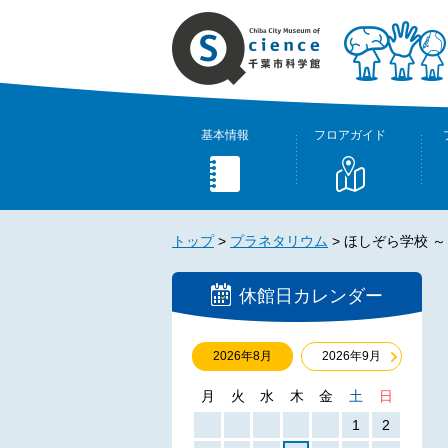
基本情報
フロアガイド
トップ
>
プラネタリウム
>
ほしぞら学校 ～ 
休館日カレンダー
2026年8月
2026年9月
月
火
水
木
金
土
日
1
2