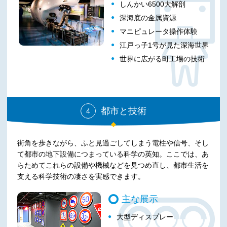
しんかい6500大解剖
深海底の金属資源
マニピュレータ操作体験
江戸っ子1号が見た深海世界
世界に広がる町工場の技術
都市と技術
4
街角を歩きながら、ふと見過ごしてしまう電柱や信号、そし
て都市の地下設備につまっている科学の英知。ここでは、あ
らためてこれらの設備や機械などを見つめ直し、都市生活を
支える科学技術の凄さを実感できます。
主な展示
大型ディスプレー