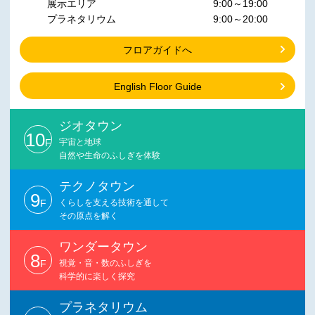
展示エリア
9:00～19:00
プラネタリウム
9:00～20:00
フロアガイドへ
English Floor Guide
ジオタウン
10
F
宇宙と地球
自然や生命のふしぎを体験
テクノタウン
9
F
くらしを支える技術を通して
その原点を解く
ワンダータウン
8
F
視覚・音・数のふしぎを
科学的に楽しく探究
プラネタリウム