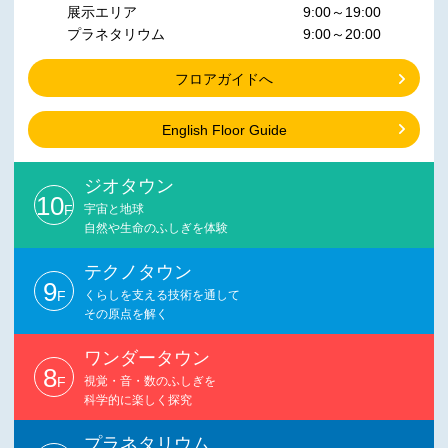
展示エリア
9:00～19:00
プラネタリウム
9:00～20:00
フロアガイドへ
English Floor Guide
ジオタウン
10
F
宇宙と地球
自然や生命のふしぎを体験
テクノタウン
9
F
くらしを支える技術を通して
その原点を解く
ワンダータウン
8
F
視覚・音・数のふしぎを
科学的に楽しく探究
プラネタリウム