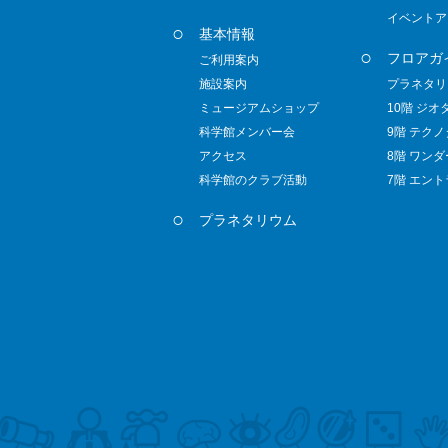
イベントア
基本情報
フロアガ
ご利用案内
施設案内
プラネタリ
ミュージアムショップ
10階 ジオ
科学館メンバー会
9階 テク
アクセス
8階 ワン
科学館のクラブ活動
7階 エン
プラネタリウム