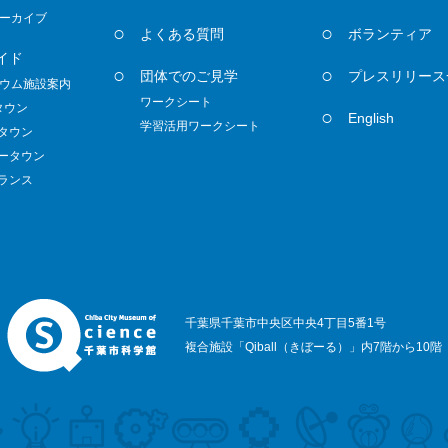
ーカイブ
よくある質問
ボランティア
イド
団体でのご見学
プレスリリース
ウム施設案内
ワークシート
タウン
English
学習活用ワークシート
ノタウン
ダータウン
トランス
千葉県千葉市中央区中央4丁目5番1号
複合施設「Qiball（きぼーる）」内7階から10階