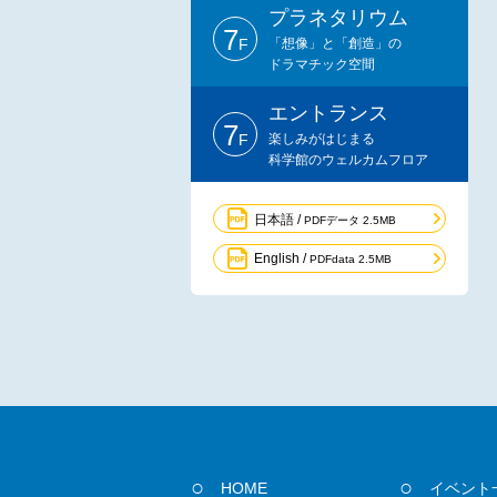
プラネタリウム
7
F
「想像」と「創造」の
ドラマチック空間
エントランス
7
F
楽しみがはじまる
科学館のウェルカムフロア
日本語 /
PDFデータ 2.5MB
English /
PDFdata 2.5MB
HOME
イベント