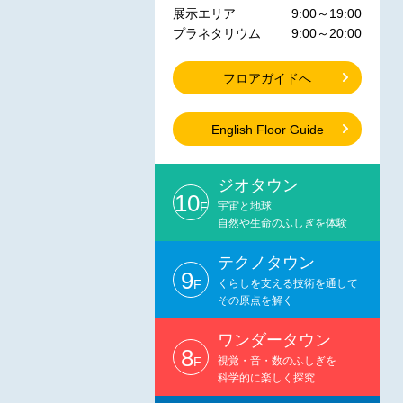
展示エリア
9:00～19:00
プラネタリウム
9:00～20:00
フロアガイドへ
English Floor Guide
ジオタウン
10
F
宇宙と地球
自然や生命のふしぎを体験
テクノタウン
9
F
くらしを支える技術を通して
その原点を解く
ワンダータウン
8
F
視覚・音・数のふしぎを
科学的に楽しく探究