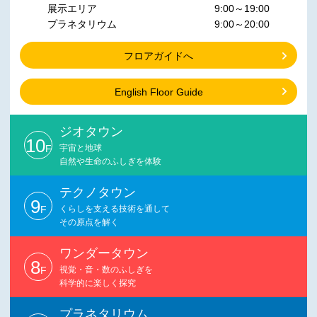
展示エリア
9:00～19:00
プラネタリウム
9:00～20:00
フロアガイドへ
English Floor Guide
ジオタウン
10
F
宇宙と地球
自然や生命のふしぎを体験
テクノタウン
9
F
くらしを支える技術を通して
その原点を解く
ワンダータウン
8
F
視覚・音・数のふしぎを
科学的に楽しく探究
プラネタリウム