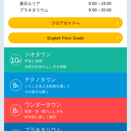
展示エリア
9:00～19:00
プラネタリウム
9:00～20:00
フロアガイドへ
English Floor Guide
ジオタウン
10
F
宇宙と地球
自然や生命のふしぎを体験
テクノタウン
9
F
くらしを支える技術を通して
その原点を解く
ワンダータウン
8
F
視覚・音・数のふしぎを
科学的に楽しく探究
プラネタリウム