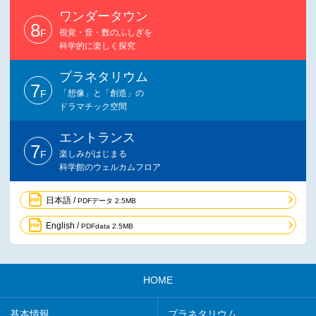
ワンダータウン
8
F
視覚・音・数のふしぎを
科学的に楽しく探究
プラネタリウム
7
F
「想像」と「創造」の
ドラマチック空間
エントランス
7
F
楽しみがはじまる
科学館のウェルカムフロア
日本語 /
PDFデータ 2.5MB
English /
PDFdata 2.5MB
HOME
基本情報
プラネタリウム