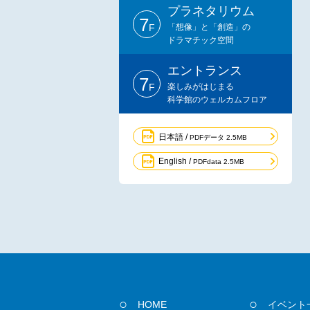
プラネタリウム
7
F
「想像」と「創造」の
ドラマチック空間
エントランス
7
F
楽しみがはじまる
科学館のウェルカムフロア
日本語 /
PDFデータ 2.5MB
English /
PDFdata 2.5MB
HOME
イベント