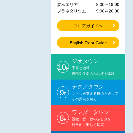
展示エリア
9:00～19:00
プラネタリウム
9:00～20:00
フロアガイドへ
English Floor Guide
ジオタウン
10
F
宇宙と地球
自然や生命のふしぎを体験
テクノタウン
9
F
くらしを支える技術を通して
その原点を解く
ワンダータウン
8
F
視覚・音・数のふしぎを
科学的に楽しく探究