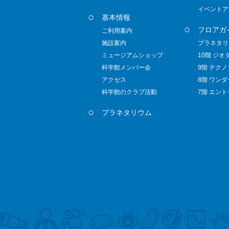
イベントア
基本情報
フロアガ
ご利用案内
施設案内
プラネタリ
ミュージアムショップ
10階 ジオ
科学館メンバー会
9階 テク
アクセス
8階 ワン
科学館のクラブ活動
7階 エン
プラネタリウム