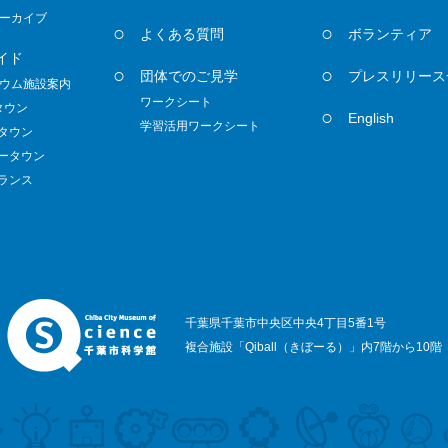
ーカイブ
よくある質問
ボランティア
イド
団体でのご見学
プレスリリース
ウム施設案内
ワークシート
タウン
English
学習活用ワークシート
ノタウン
ダータウン
トランス
千葉県千葉市中央区中央4丁目5番1号
複合施設「Qiball（きぼーる）」内7階から10階