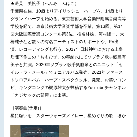
★邊見 美帆子（へんみ みほこ）
千葉県在住。10歳よりアイリッシュ・ハープを、14歳より
グランドハープを始める。東京芸術大学音楽部附属音楽高等
学校を経て、東京芸術大学音楽学部を卒業。第13回、第14
回大阪国際音楽コンクール第3位。椎名林檎、河村隆一、大
橋純子など数々の有名アーティストのサポートや、PV出
演、レコーディングも行う。2017年日枝神社における上皇
后陛下作曲の「おもひ子」の奉納式にてソプラノ歌手鮫島有
美子と共演。2020年ソプラノ歌手奥脇泉とのユニット「セ
イル・ラ・メール」でミニアルバム発売。2021年ファース
トソロアルバム「ハープ・スペクタクル」発売。お笑いコン
ビ、キングコングの梶原雄太が投稿するYouTubeチャンネル
「カジサックの部屋」に出演。
［演奏曲(予定)］
星に願いを、スターウォーズメドレー、星めぐりの歌 ほか