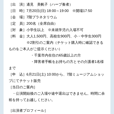
［出 演］邊見 美帆子（ハープ奏者）
［日 時］7月20日(日) 18:00～19:00 ※開場17:50
［会 場］7階プラネタリウム
［定 員］200名（全席自由）
［対 象］小学生以上 ※未就学児の入場不可
［料 金］大人1,500円、高校生900円、小・中学生300円
※2割引のご案内（チケット購入時に確認できる
ものをご本人がご提示ください）
・千葉市内在住の65歳以上の方
・障害者手帳をお持ちの方とその介護者1名様
まで
［申 込］6月21日(土) 10:00から、7階ミュージアムショッ
プにてチケット販売
［当日のご案内］
・公演開始後のご入場や途中退出はできません。時間に余
裕を持ってお越しください。
［出演者プロフィール］