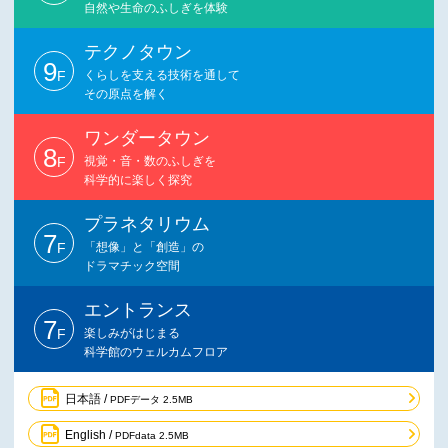
自然や生命のふしぎを体験
テクノタウン
9
F
くらしを支える技術を通して
その原点を解く
ワンダータウン
8
F
視覚・音・数のふしぎを
科学的に楽しく探究
プラネタリウム
7
F
「想像」と「創造」の
ドラマチック空間
エントランス
7
F
楽しみがはじまる
科学館のウェルカムフロア
日本語 /
PDFデータ 2.5MB
English /
PDFdata 2.5MB