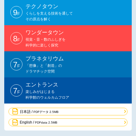
テクノタウン
9
F
くらしを支える技術を通して
その原点を解く
ワンダータウン
8
F
視覚・音・数のふしぎを
科学的に楽しく探究
プラネタリウム
7
F
「想像」と「創造」の
ドラマチック空間
エントランス
7
F
楽しみがはじまる
科学館のウェルカムフロア
日本語 /
PDFデータ 2.5MB
English /
PDFdata 2.5MB