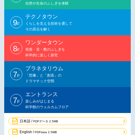
自然や生命のふしぎを体験
テクノタウン
9
F
くらしを支える技術を通して
その原点を解く
ワンダータウン
8
F
視覚・音・数のふしぎを
科学的に楽しく探究
プラネタリウム
7
F
「想像」と「創造」の
ドラマチック空間
エントランス
7
F
楽しみがはじまる
科学館のウェルカムフロア
日本語 /
PDFデータ 2.5MB
English /
PDFdata 2.5MB