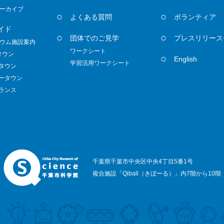
ーカイブ
よくある質問
ボランティア
イド
団体でのご見学
プレスリリース
ウム施設案内
ワークシート
タウン
English
学習活用ワークシート
ノタウン
ダータウン
トランス
千葉県千葉市中央区中央4丁目5番1号
複合施設「Qiball（きぼーる）」内7階から10階