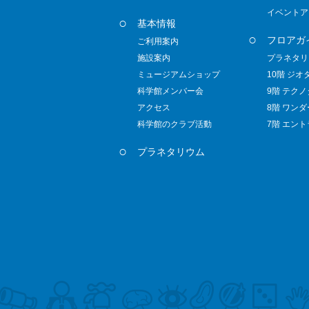
イベントア
基本情報
フロアガ
ご利用案内
施設案内
プラネタリ
ミュージアムショップ
10階 ジオ
科学館メンバー会
9階 テク
アクセス
8階 ワン
科学館のクラブ活動
7階 エン
プラネタリウム