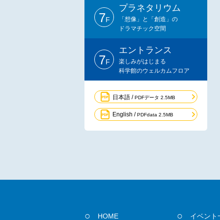
プラネタリウム
7
F
「想像」と「創造」の
ドラマチック空間
エントランス
7
F
楽しみがはじまる
科学館のウェルカムフロア
日本語 /
PDFデータ 2.5MB
English /
PDFdata 2.5MB
HOME
イベント