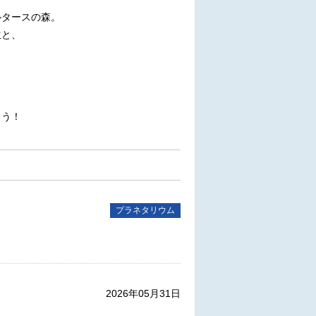
ルタースの森。
生と、
。
。
ょう！
プラネタリウム
2026年05月31日