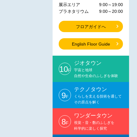
展示エリア
9:00～19:00
プラネタリウム
9:00～20:00
フロアガイドへ
English Floor Guide
ジオタウン
10
F
宇宙と地球
自然や生命のふしぎを体験
テクノタウン
9
F
くらしを支える技術を通して
その原点を解く
ワンダータウン
8
F
視覚・音・数のふしぎを
科学的に楽しく探究