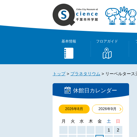
基本情報
フロアガイド
トップ
>
プラネタリウム
>
リーベルタース
休館日カレンダー
2026年8月
2026年9月
月
火
水
木
金
土
日
1
2