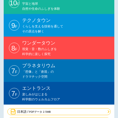
10
F
宇宙と地球
自然や生命のふしぎを体験
テクノタウン
9
F
くらしを支える技術を通して
その原点を解く
ワンダータウン
8
F
視覚・音・数のふしぎを
科学的に楽しく探究
プラネタリウム
7
F
「想像」と「創造」の
ドラマチック空間
エントランス
7
F
楽しみがはじまる
科学館のウェルカムフロア
日本語 /
PDFデータ 2.5MB