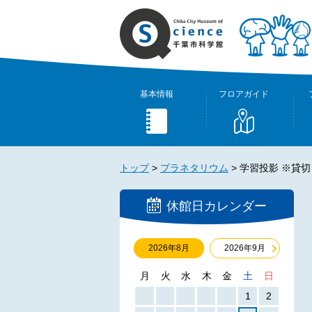
基本情報
フロアガイド
トップ
>
プラネタリウム
>
学習投影 ※貸切
休館日カレンダー
2026年8月
2026年9月
月
火
水
木
金
土
日
1
2