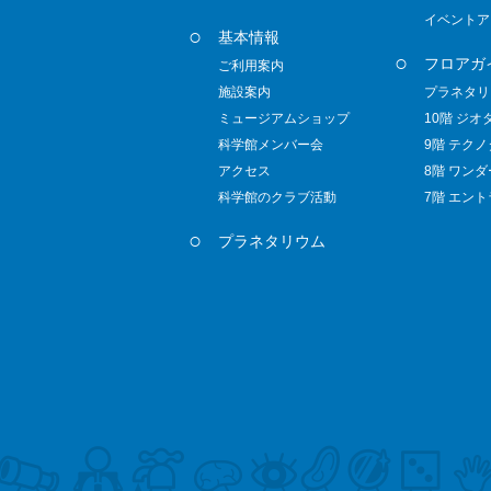
イベントア
基本情報
フロアガ
ご利用案内
施設案内
プラネタリ
ミュージアムショップ
10階 ジオ
科学館メンバー会
9階 テク
アクセス
8階 ワン
科学館のクラブ活動
7階 エン
プラネタリウム