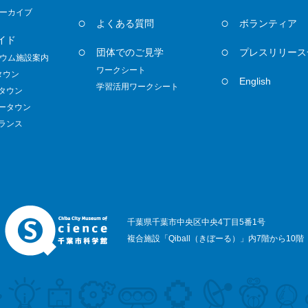
ーカイブ
よくある質問
ボランティア
イド
団体でのご見学
プレスリリース
ウム施設案内
ワークシート
タウン
English
学習活用ワークシート
ノタウン
ダータウン
トランス
千葉県千葉市中央区中央4丁目5番1号
複合施設「Qiball（きぼーる）」内7階から10階