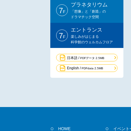
プラネタリウム
7
F
「想像」と「創造」の
ドラマチック空間
エントランス
7
F
楽しみがはじまる
科学館のウェルカムフロア
日本語 /
PDFデータ 2.5MB
English /
PDFdata 2.5MB
HOME
イベント