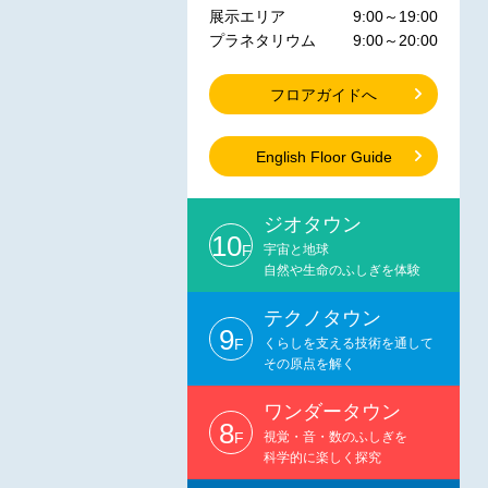
展示エリア
9:00～19:00
プラネタリウム
9:00～20:00
フロアガイドへ
English Floor Guide
ジオタウン
10
F
宇宙と地球
自然や生命のふしぎを体験
テクノタウン
9
F
くらしを支える技術を通して
その原点を解く
ワンダータウン
8
F
視覚・音・数のふしぎを
科学的に楽しく探究