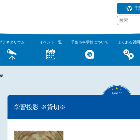
千
プラネタリウム
イベント一覧
千葉市科学館について
よくある質問
※
Event
学習投影 ※貸切※