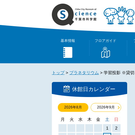
基本情報
フロアガイド
トップ
>
プラネタリウム
>
学習投影 ※貸切
休館日カレンダー
2026年8月
2026年9月
月
火
水
木
金
土
日
1
2