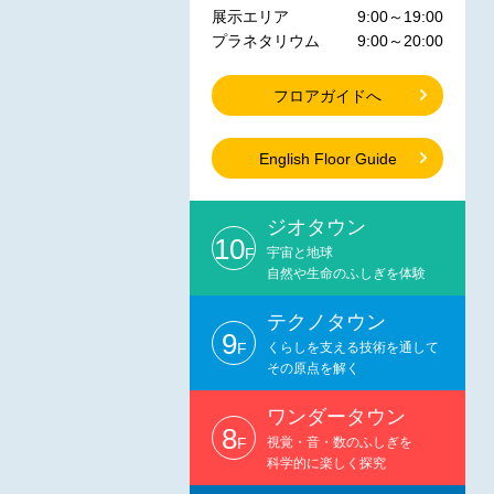
展示エリア
9:00～19:00
プラネタリウム
9:00～20:00
フロアガイドへ
English Floor Guide
ジオタウン
10
F
宇宙と地球
自然や生命のふしぎを体験
テクノタウン
9
F
くらしを支える技術を通して
その原点を解く
ワンダータウン
8
F
視覚・音・数のふしぎを
科学的に楽しく探究