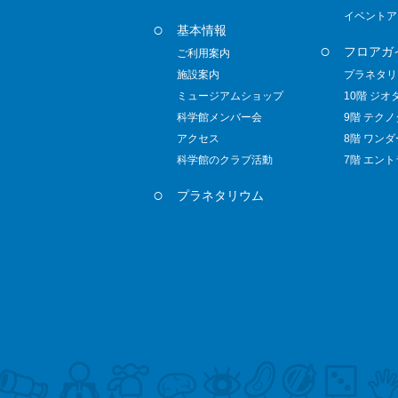
イベントア
基本情報
フロアガ
ご利用案内
施設案内
プラネタリ
ミュージアムショップ
10階 ジオ
科学館メンバー会
9階 テク
アクセス
8階 ワン
科学館のクラブ活動
7階 エン
プラネタリウム