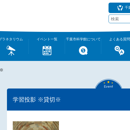
千
プラネタリウム
イベント一覧
千葉市科学館について
よくある質問
※
Event
学習投影 ※貸切※