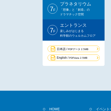
プラネタリウム
7
F
「想像」と「創造」の
ドラマチック空間
エントランス
7
F
楽しみがはじまる
科学館のウェルカムフロア
日本語 /
PDFデータ 2.5MB
English /
PDFdata 2.5MB
HOME
イベント