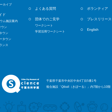
ーカイブ
よくある質問
ボランティア
イド
団体でのご見学
プレスリリース
ウム施設案内
ワークシート
タウン
English
学習活用ワークシート
ノタウン
ダータウン
トランス
千葉県千葉市中央区中央4丁目5番1号
複合施設「Qiball（きぼーる）」内7階から10階