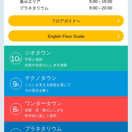
展示エリア
9:00～19:00
プラネタリウム
9:00～20:00
フロアガイドへ
English Floor Guide
ジオタウン
10
F
宇宙と地球
自然や生命のふしぎを体験
テクノタウン
9
F
くらしを支える技術を通して
その原点を解く
ワンダータウン
8
F
視覚・音・数のふしぎを
科学的に楽しく探究
プラネタリウム