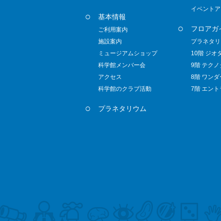
イベントア
基本情報
フロアガ
ご利用案内
施設案内
プラネタリ
ミュージアムショップ
10階 ジオ
科学館メンバー会
9階 テク
アクセス
8階 ワン
科学館のクラブ活動
7階 エン
プラネタリウム