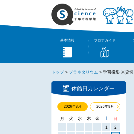
基本情報
フロアガイド
トップ
>
プラネタリウム
>
学習投影 ※貸切
休館日カレンダー
2026年8月
2026年9月
月
火
水
木
金
土
日
1
2