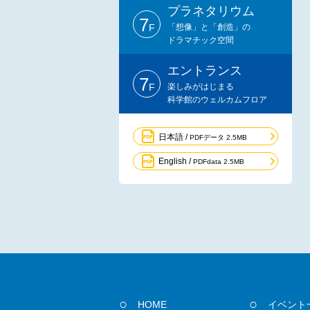
プラネタリウム
7
F
「想像」と「創造」の
ドラマチック空間
エントランス
7
F
楽しみがはじまる
科学館のウェルカムフロア
日本語 /
PDFデータ 2.5MB
English /
PDFdata 2.5MB
HOME
イベント