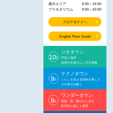
展示エリア
9:00～19:00
プラネタリウム
9:00～20:00
フロアガイドへ
English Floor Guide
ジオタウン
10
F
宇宙と地球
自然や生命のふしぎを体験
テクノタウン
9
F
くらしを支える技術を通して
その原点を解く
ワンダータウン
8
F
視覚・音・数のふしぎを
科学的に楽しく探究