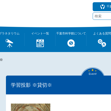
千
プラネタリウム
イベント一覧
千葉市科学館について
よくある質問
※
Event
学習投影 ※貸切※