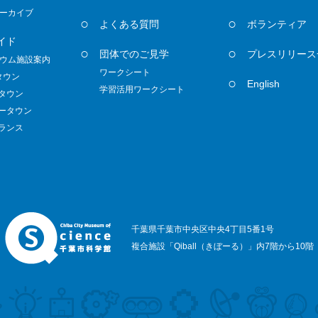
ーカイブ
よくある質問
ボランティア
イド
団体でのご見学
プレスリリース
ウム施設案内
ワークシート
タウン
English
学習活用ワークシート
ノタウン
ダータウン
トランス
千葉県千葉市中央区中央4丁目5番1号
複合施設「Qiball（きぼーる）」内7階から10階