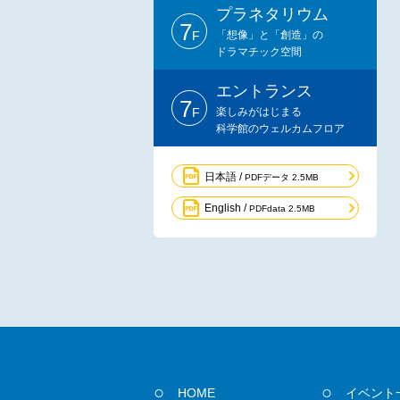
プラネタリウム
7
F
「想像」と「創造」の
ドラマチック空間
エントランス
7
F
楽しみがはじまる
科学館のウェルカムフロア
日本語 /
PDFデータ 2.5MB
English /
PDFdata 2.5MB
HOME
イベント