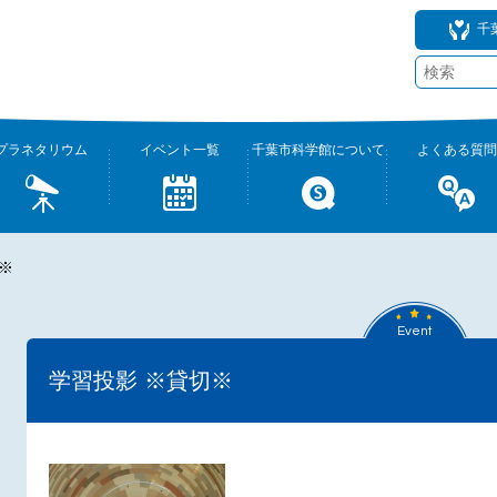
千
プラネタリウム
イベント一覧
千葉市科学館について
よくある質問
※
Event
学習投影 ※貸切※