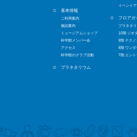
イベントア
基本情報
フロアガ
ご利用案内
施設案内
プラネタリ
ミュージアムショップ
10階 ジオ
科学館メンバー会
9階 テク
アクセス
8階 ワン
科学館のクラブ活動
7階 エン
プラネタリウム