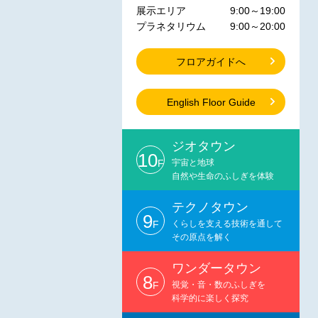
展示エリア
9:00～19:00
プラネタリウム
9:00～20:00
フロアガイドへ
English Floor Guide
ジオタウン
10
F
宇宙と地球
自然や生命のふしぎを体験
テクノタウン
9
F
くらしを支える技術を通して
その原点を解く
ワンダータウン
8
F
視覚・音・数のふしぎを
科学的に楽しく探究