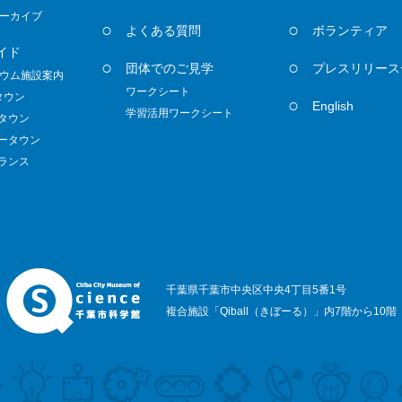
ーカイブ
よくある質問
ボランティア
イド
団体でのご見学
プレスリリース
ウム施設案内
ワークシート
タウン
English
学習活用ワークシート
ノタウン
ダータウン
トランス
千葉県千葉市中央区中央4丁目5番1号
複合施設「Qiball（きぼーる）」内7階から10階