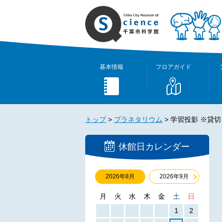
基本情報
フロアガイド
トップ
>
プラネタリウム
>
学習投影 ※貸切
休館日カレンダー
2026年8月
2026年9月
月
火
水
木
金
土
日
1
2