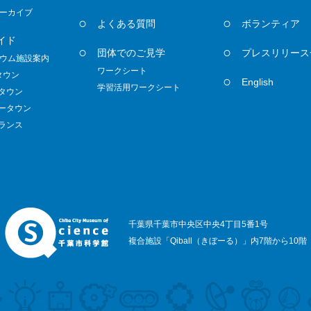
ーカイブ
よくある質問
ボランティア
イド
団体でのご見学
プレスリリース
ウム施設案内
ワークシート
タウン
English
学習活用ワークシート
ノタウン
ダータウン
トランス
千葉県千葉市中央区中央4丁目5番1号
複合施設「Qiball（きぼーる）」内7階から10階