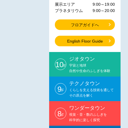
展示エリア
9:00～19:00
プラネタリウム
9:00～20:00
フロアガイドへ
English Floor Guide
ジオタウン
10
F
宇宙と地球
自然や生命のふしぎを体験
テクノタウン
9
F
くらしを支える技術を通して
その原点を解く
ワンダータウン
8
F
視覚・音・数のふしぎを
科学的に楽しく探究