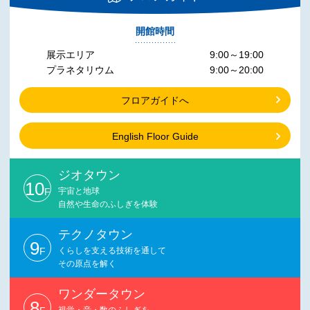
開館時間
展示エリア
9:00～19:00
プラネタリウム
9:00～20:00
フロアガイドへ
English Floor Guide
ジオタウン
10
F
宇宙と地球
自然や生命のふしぎを体験
テクノタウン
9
F
くらしを支える技術を通して
その原点を解く
ワンダータウン
8
視覚・音・数のふしぎを