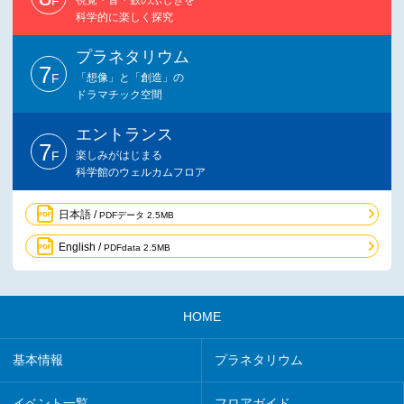
F
科学的に楽しく探究
プラネタリウム
7
F
「想像」と「創造」の
ドラマチック空間
エントランス
7
F
楽しみがはじまる
科学館のウェルカムフロア
日本語 /
PDFデータ 2.5MB
English /
PDFdata 2.5MB
HOME
基本情報
プラネタリウム
イベント一覧
フロアガイド