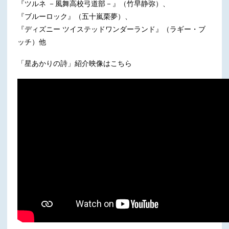
『ツルネ －風舞高校弓道部－』（竹早静弥）、
『ブルーロック』（五十嵐栗夢）、
『ディズニー ツイステッドワンダーランド』（ラギー・ブ
ッチ）他
「星あかりの詩」紹介映像はこちら