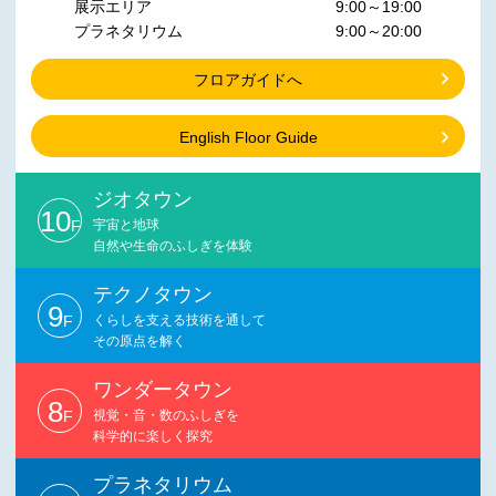
展示エリア
9:00～19:00
プラネタリウム
9:00～20:00
フロアガイドへ
English Floor Guide
ジオタウン
10
F
宇宙と地球
自然や生命のふしぎを体験
テクノタウン
9
F
くらしを支える技術を通して
その原点を解く
ワンダータウン
8
F
視覚・音・数のふしぎを
科学的に楽しく探究
プラネタリウム