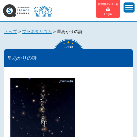
トップ
>
プラネタリウム
>
星あかりの詩
Event
星あかりの詩