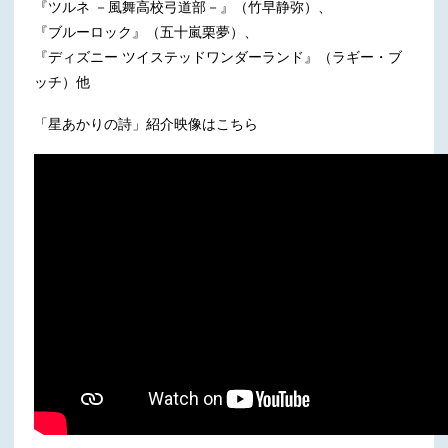
『ツルネ －風舞高校弓道部－』（竹早静弥）、
『ブルーロック』（五十嵐栗夢）、
『ディズニー ツイステッドワンダーランド』（ラギー・ブ
ッチ）他
「星あかりの詩」紹介映像はこちら