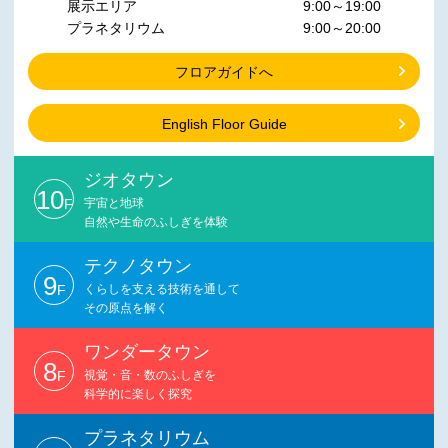
展示エリア
9:00～19:00
プラネタリウム
9:00～20:00
フロアガイドへ
English Floor Guide
ジオタウン
10
F
宇宙と地球
自然や生命のふしぎを体験
テクノタウン
9
F
くらしを支える技術を通して
その原点を解く
ワンダータウン
8
F
視覚・音・数のふしぎを
科学的に楽しく探究
プラネタリウム