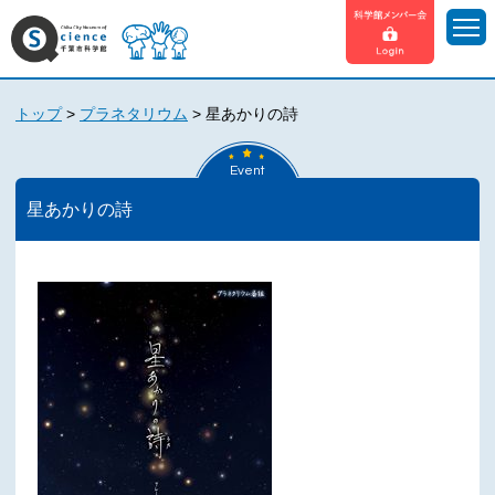
トップ
>
プラネタリウム
>
星あかりの詩
Event
星あかりの詩