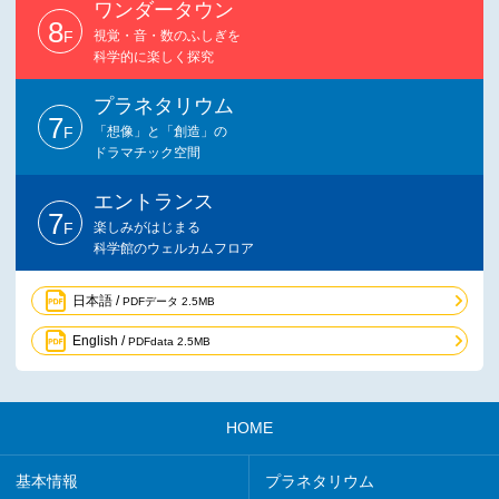
ワンダータウン
8
F
視覚・音・数のふしぎを
科学的に楽しく探究
プラネタリウム
7
F
「想像」と「創造」の
ドラマチック空間
エントランス
7
F
楽しみがはじまる
科学館のウェルカムフロア
日本語 /
PDFデータ 2.5MB
English /
PDFdata 2.5MB
HOME
基本情報
プラネタリウム