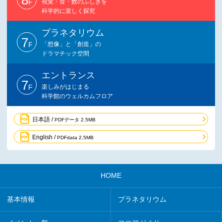
F
視覚・音・数のふしぎを
科学的に楽しく探究
プラネタリウム
7
F
「想像」と「創造」の
ドラマチック空間
エントランス
7
F
楽しみがはじまる
科学館のウェルカムフロア
日本語 /
PDFデータ 2.5MB
English /
PDFdata 2.5MB
HOME
基本情報
プラネタリウム