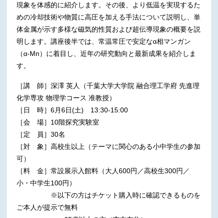
現象を体感的に紹介します。その後、より低温を実現するた
めの冷却技術や物質に高圧を加える手法について説明し、単
体金属が示す多様な磁気的性質および超伝導現象の概要を説
明します。講座後半では、常温常圧で安定なα相マンガン
（α-Mn）に着目し、近年の研究動向と最新成果を紹介しま
す。
［講 師］深澤 英人（千葉大学大学院 融合理工学府 先進理
化学専攻 物理学コース 准教授）
［日 時］6月6日(土) 13:30-15:00
［会 場］10階探究実験室
［定 員］30名
［対 象］高校生以上（テーマに関心のある小中学生の参加
可）
［料 金］常設展示入館料（大人600円／高校生300円／
小・中学生100円）
※以下の方はチケット購入時に確認できるものを
ご本人が提示で無料