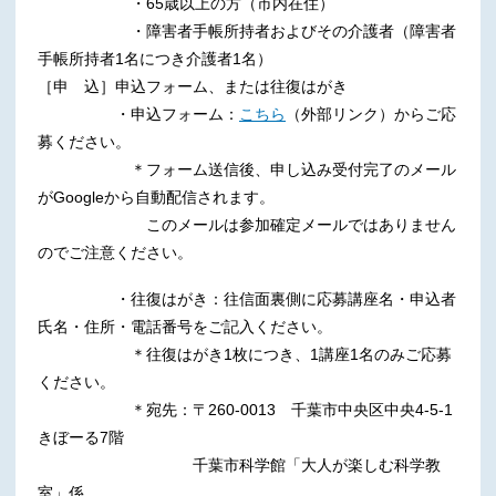
・65歳以上の方（市内在住）
・障害者手帳所持者およびその介護者（障害者
手帳所持者1名につき介護者1名）
［申 込］申込フォーム、または往復はがき
・申込フォーム：
こちら
（外部リンク）からご応
募ください。
＊フォーム送信後、申し込み受付完了のメール
がGoogleから自動配信されます。
このメールは参加確定メールではありません
のでご注意ください。
・往復はがき：往信面裏側に応募講座名・申込者
氏名・住所・電話番号をご記入ください。
＊往復はがき1枚につき、1講座1名のみご応募
ください。
＊宛先：〒260-0013 千葉市中央区中央4-5-1
きぼーる7階
千葉市科学館「大人が楽しむ科学教
室」係