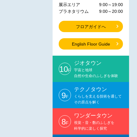
展示エリア
9:00～19:00
プラネタリウム
9:00～20:00
フロアガイドへ
English Floor Guide
ジオタウン
10
F
宇宙と地球
自然や生命のふしぎを体験
テクノタウン
9
F
くらしを支える技術を通して
その原点を解く
ワンダータウン
8
F
視覚・音・数のふしぎを
科学的に楽しく探究