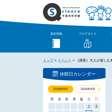
基本情報
フロアガイド
トップ
>
イベント
>
［講座］大人が楽しむ
休館日カレンダー
2026年8月
2026年9月
月
火
水
木
金
土
日
1
2