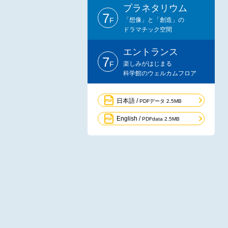
プラネタリウム
7
F
「想像」と「創造」の
ドラマチック空間
エントランス
7
F
楽しみがはじまる
科学館のウェルカムフロア
日本語 /
PDFデータ 2.5MB
English /
PDFdata 2.5MB