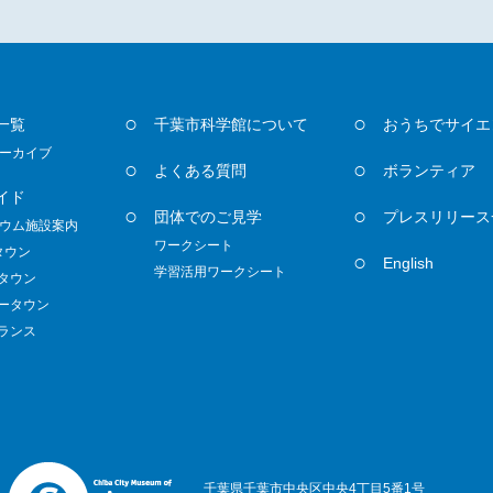
一覧
千葉市科学館について
おうちでサイエ
ーカイブ
よくある質問
ボランティア
イド
団体でのご見学
プレスリリース
ウム施設案内
ワークシート
タウン
English
学習活用ワークシート
ノタウン
ダータウン
トランス
千葉県千葉市中央区中央4丁目5番1号