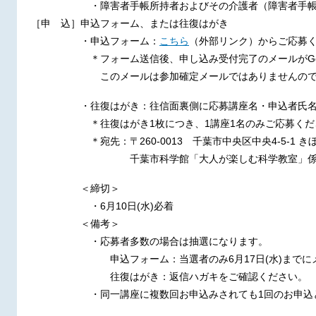
・障害者手帳所持者およびその介護者（障害者手帳所持
［申 込］申込フォーム、または往復はがき
・申込フォーム：
こちら
（外部リンク）からご応募
＊フォーム送信後、申し込み受付完了のメールがGoog
このメールは参加確定メールではありませんのでご
・往復はがき：往信面裏側に応募講座名・申込者氏名・
＊往復はがき1枚につき、1講座1名のみご応募くだ
＊宛先：〒260-0013 千葉市中央区中央4-5-1 きぼ
千葉市科学館「大人が楽しむ科学教室」
＜締切＞
・6月10日(水)必着
＜備考＞
・応募者多数の場合は抽選になります。
申込フォーム：当選者のみ6月17日(水)までにメ
往復はがき：返信ハガキをご確認ください。
・同一講座に複数回お申込みされても1回のお申込と