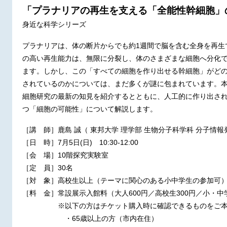
「プラナリアの再生を支える「全能性幹細胞」
身近な科学シリーズ
プラナリアは、体の断片からでも約1週間で脳を含む全身を再生
の高い再生能力は、無限に分裂し、体のさまざまな細胞へ分化
ます。しかし、この「すべての細胞を作り出せる幹細胞」がど
されているのかについては、まだ多くが謎に包まれています。
細胞研究の最新の知見を紹介するとともに、人工的に作り出され
つ「細胞の可能性」について解説します。
［講 師］鹿島 誠（ 東邦大学 理学部 生物分子科学科 分子情報
［日 時］7月5日(日) 10:30-12:00
［会 場］10階探究実験室
［定 員］30名
［対 象］高校生以上（テーマに関心のある小中学生の参加可
［料 金］常設展示入館料（大人600円／高校生300円／小・中学
※以下の方はチケット購入時に確認できるものをご本
・65歳以上の方（市内在住）