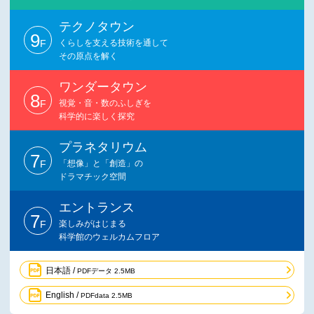
テクノタウン
9
F
くらしを支える技術を通して
その原点を解く
ワンダータウン
8
F
視覚・音・数のふしぎを
科学的に楽しく探究
プラネタリウム
7
F
「想像」と「創造」の
ドラマチック空間
エントランス
7
F
楽しみがはじまる
科学館のウェルカムフロア
日本語 /
PDFデータ 2.5MB
English /
PDFdata 2.5MB