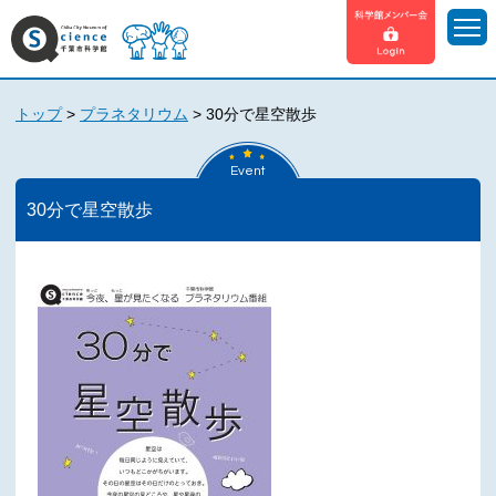
トップ
>
プラネタリウム
>
30分で星空散歩
Event
30分で星空散歩