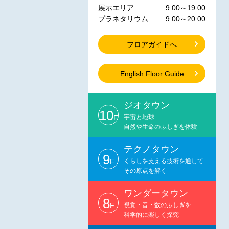
展示エリア
9:00～19:00
プラネタリウム
9:00～20:00
フロアガイドへ
English Floor Guide
ジオタウン
10
F
宇宙と地球
自然や生命のふしぎを体験
テクノタウン
9
F
くらしを支える技術を通して
その原点を解く
ワンダータウン
8
F
視覚・音・数のふしぎを
科学的に楽しく探究