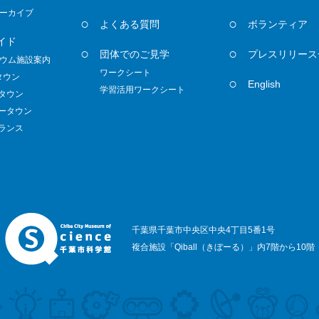
ーカイブ
よくある質問
ボランティア
イド
団体でのご見学
プレスリリース
ウム施設案内
ワークシート
タウン
English
学習活用ワークシート
ノタウン
ダータウン
トランス
千葉県千葉市中央区中央4丁目5番1号
複合施設「Qiball（きぼーる）」内7階から10階