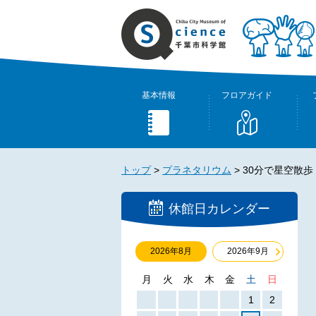
基本情報
フロアガイド
トップ
>
プラネタリウム
>
30分で星空散歩
休館日カレンダー
2026年8月
2026年9月
月
火
水
木
金
土
日
1
2