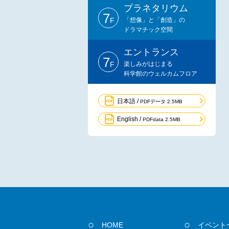
プラネタリウム
7
F
「想像」と「創造」の
ドラマチック空間
エントランス
7
F
楽しみがはじまる
科学館のウェルカムフロア
日本語 /
PDFデータ 2.5MB
English /
PDFdata 2.5MB
HOME
イベント