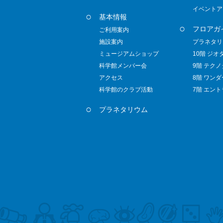
イベントア
基本情報
フロアガ
ご利用案内
施設案内
プラネタリ
ミュージアムショップ
10階 ジオ
科学館メンバー会
9階 テク
アクセス
8階 ワン
科学館のクラブ活動
7階 エン
プラネタリウム