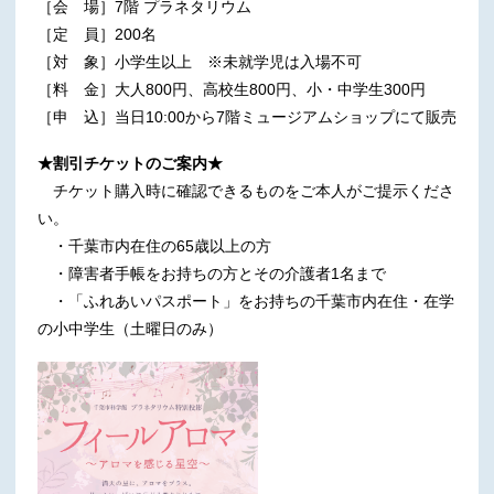
［会 場］7階 プラネタリウム
［定 員］200名
［対 象］小学生以上 ※未就学児は入場不可
［料 金］大人800円、高校生800円、小・中学生300円
［申 込］当日10:00から7階ミュージアムショップにて販売
★割引チケットのご案内★
チケット購入時に確認できるものをご本人がご提示くださ
い。
・千葉市内在住の65歳以上の方
・障害者手帳をお持ちの方とその介護者1名まで
・「ふれあいパスポート」をお持ちの千葉市内在住・在学
の小中学生（土曜日のみ）