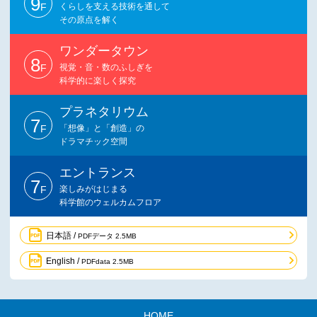
9
F
くらしを支える技術を通して
その原点を解く
ワンダータウン
8
F
視覚・音・数のふしぎを
科学的に楽しく探究
プラネタリウム
7
F
「想像」と「創造」の
ドラマチック空間
エントランス
7
F
楽しみがはじまる
科学館のウェルカムフロア
日本語 /
PDFデータ 2.5MB
English /
PDFdata 2.5MB
HOME