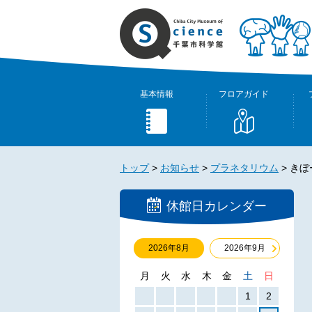
基本情報
フロアガイド
トップ
>
お知らせ
>
プラネタリウム
>
きぼ
休館日カレンダー
2026年8月
2026年9月
月
火
水
木
金
土
日
1
2