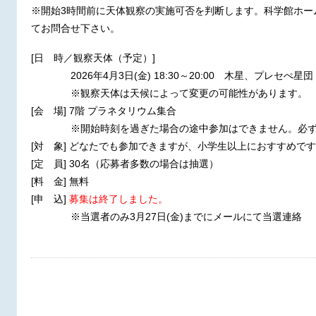
※開始3時間前に天体観察の実施可否を判断します。科学館ホー
てお問合せ下さい。
[日 時／観察天体（予定）]
2026年4月3日(金) 18:30～20:00 木星、プレセぺ星団
※観察天体は天候によって変更の可能性があります。
[会 場] 7階 プラネタリウム集合
※開始時刻を過ぎた場合の途中参加はできません。必ず18
[対 象] どなたでも参加できますが、小学生以上におすすめで
[定 員] 30名（応募者多数の場合は抽選）
[料 金] 無料
[申 込]
募集は終了しました。
※当選者のみ3月27日(金)までにメールにて当選連絡