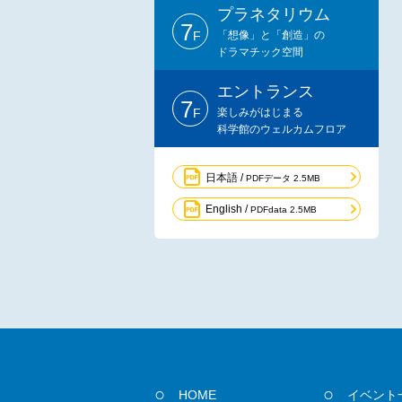
プラネタリウム
7
F
「想像」と「創造」の
ドラマチック空間
エントランス
7
F
楽しみがはじまる
科学館のウェルカムフロア
日本語 /
PDFデータ 2.5MB
English /
PDFdata 2.5MB
HOME
イベント