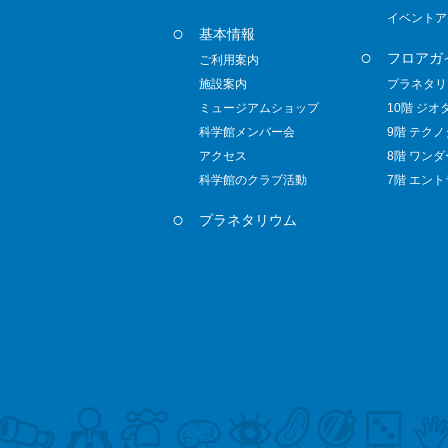
イベントア
基本情報
フロアガ
ご利用案内
施設案内
プラネタリ
ミュージアムショップ
10階 ジオ
科学館メンバー会
9階 テク
アクセス
8階 ワン
科学館のクラブ活動
7階 エン
プラネタリウム