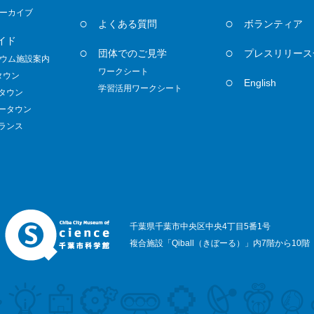
ーカイブ
よくある質問
ボランティア
イド
団体でのご見学
プレスリリース
ウム施設案内
ワークシート
タウン
English
学習活用ワークシート
ノタウン
ダータウン
トランス
千葉県千葉市中央区中央4丁目5番1号
複合施設「Qiball（きぼーる）」内7階から10階