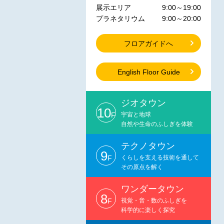
展示エリア
9:00～19:00
プラネタリウム
9:00～20:00
フロアガイドへ
English Floor Guide
ジオタウン
10
F
宇宙と地球
自然や生命のふしぎを体験
テクノタウン
9
F
くらしを支える技術を通して
その原点を解く
ワンダータウン
8
F
視覚・音・数のふしぎを
科学的に楽しく探究