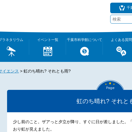
千
プラネタリウム
イベント一覧
千葉市科学館について
よくある質問
サイエンス
>
虹のち晴れ? それとも雨?
Page
虹のち晴れ? それと
少し前のこと。ザアっと夕立が降り、すぐに日が差しました。
おり虹が見えました。