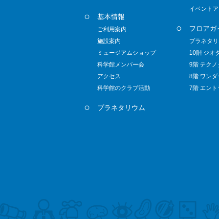
イベントア
基本情報
フロアガ
ご利用案内
施設案内
プラネタリ
ミュージアムショップ
10階 ジオ
科学館メンバー会
9階 テク
アクセス
8階 ワン
科学館のクラブ活動
7階 エン
プラネタリウム