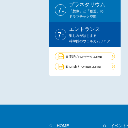
プラネタリウム
7
F
「想像」と「創造」の
ドラマチック空間
エントランス
7
F
楽しみがはじまる
科学館のウェルカムフロア
日本語 /
PDFデータ 2.5MB
English /
PDFdata 2.5MB
HOME
イベント