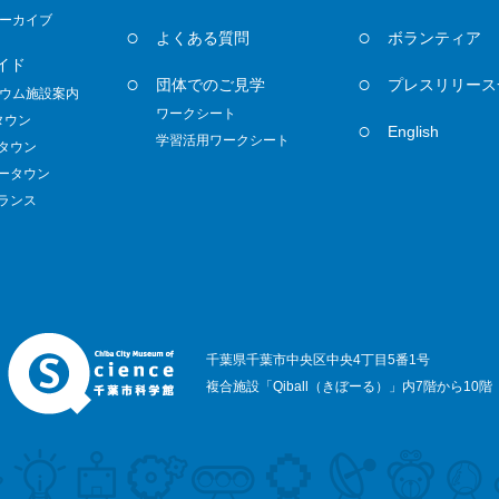
ーカイブ
よくある質問
ボランティア
イド
団体でのご見学
プレスリリース
ウム施設案内
ワークシート
タウン
English
学習活用ワークシート
ノタウン
ダータウン
トランス
千葉県千葉市中央区中央4丁目5番1号
複合施設「Qiball（きぼーる）」内7階から10階