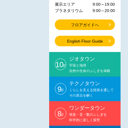
展示エリア
9:00～19:00
プラネタリウム
9:00～20:00
フロアガイドへ
English Floor Guide
ジオタウン
10
F
宇宙と地球
自然や生命のふしぎを体験
テクノタウン
9
F
くらしを支える技術を通して
その原点を解く
ワンダータウン
8
F
視覚・音・数のふしぎを
科学的に楽しく探究