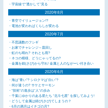
・宇宙線で“透かして”見る
2020年8月
・青空でイリュージョン!?
・電池が変わればくらしが変わる
2020年7月
・不思議数のフシギ
・お家でチャレンジ～皿回し
・虹のち晴れ? それとも雨?
・ネコの模様、どうにゃってるの?
・金属を錆(さび)から守れ! 金属と人のながーい付き合い
2020年6月
・海は”青い”? シロクマは”白い”?
・何が違うの? サケとサーモン
・“技術”の進歩は“人”の歩み
・千葉にゆかりのある星たち “北斗七星” を探してみよう!
・どうして金属は錆び(さび)てしまうの？
・6月の満月はイチゴの月?