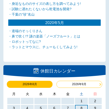
・身近なもののサイズの表し方を調べてみよう!
・試験に遅れたくないから乾電池を開発?
・千葉の“珍”名山
2020年5月
・道端のそっくりさん
・鼻で吹く!? 謎の楽器「ノーズフルート」とは
・ロボットってなに?
・ラットとマウスに、チューもくしてみよう!
休館日カレンダー
2026年8月
2026年9月
月
火
水
木
金
土
日
1
2
3
4
5
6
7
8
9