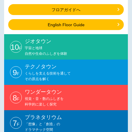
フロアガイドへ
English Floor Guide
ジオタウン
10
F
宇宙と地球
自然や生命のふしぎを体験
テクノタウン
9
F
くらしを支える技術を通して
その原点を解く
ワンダータウン
8
F
視覚・音・数のふしぎを
科学的に楽しく探究
プラネタリウム
7
F
「想像」と「創造」の
ドラマチック空間