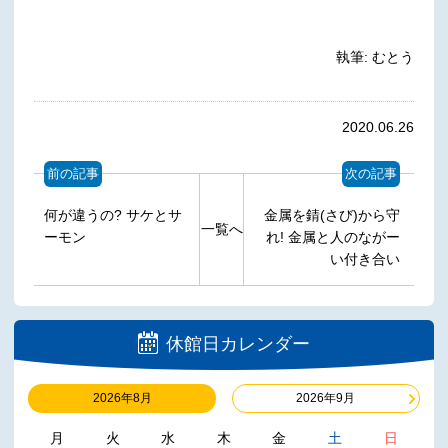
執筆: むとう
2020.06.26
前の記事
次の記事
何が違うの? サケとサ
金属を錆(さび)から守
一覧へ
ーモン
れ! 金属と人のながー
い付き合い
休館日カレンダー
2026年8月
2026年9月
月
火
水
木
金
土
日