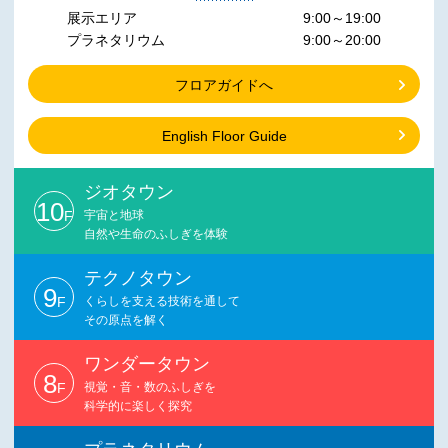
展示エリア
9:00～19:00
プラネタリウム
9:00～20:00
フロアガイドへ
English Floor Guide
ジオタウン
10
F
宇宙と地球
自然や生命のふしぎを体験
テクノタウン
9
F
くらしを支える技術を通して
その原点を解く
ワンダータウン
8
F
視覚・音・数のふしぎを
科学的に楽しく探究