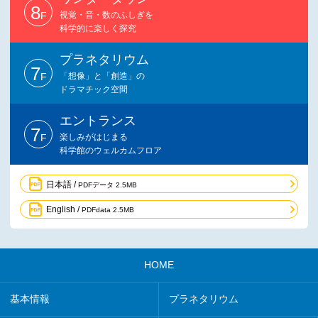
8
F
視覚・音・数のふしぎを
科学的に楽しく探究
プラネタリウム
7
F
「想像」と「創造」の
ドラマチック空間
エントランス
7
F
楽しみがはじまる
科学館のウェルカムフロア
日本語 /
PDFデータ 2.5MB
English /
PDFdata 2.5MB
HOME
基本情報
プラネタリウム