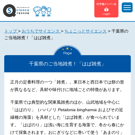
トップ
>
おうちでサイエンス
>
ちょこっとサイエンス
>
千葉県の
ご当地雑煮！「はば雑煮」
Page
千葉県のご当地雑煮！「はば雑煮」
正月の定番料理の一つ「雑煮」。東日本と西日本では餅の形
が異なるなど、具材や味付けに地域ごとの特徴があります。
千葉県では典型的な関東風雑煮のほか、山武地域を中心に
「はばのり」（ハバノリ
Petalonia binghamia
およびその近
縁種の海藻）を具材とした「はば雑煮」が食べられていま
す。「はばのり」は浅い海に生育する海藻で、冬から春にか
けて採集されます。おにぎりなどに巻いて使う「あまのり」