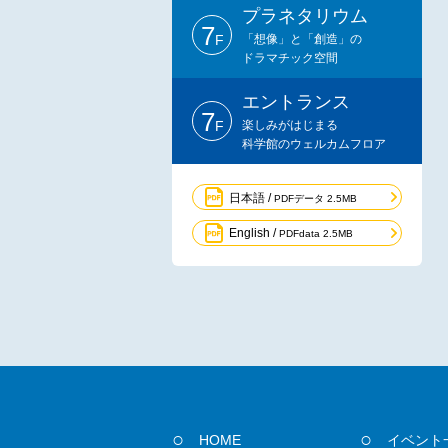
プラネタリウム
7
F
「想像」と「創造」の
ドラマチック空間
エントランス
7
F
楽しみがはじまる
科学館のウェルカムフロア
日本語 /
PDFデータ 2.5MB
English /
PDFdata 2.5MB
HOME
イベント