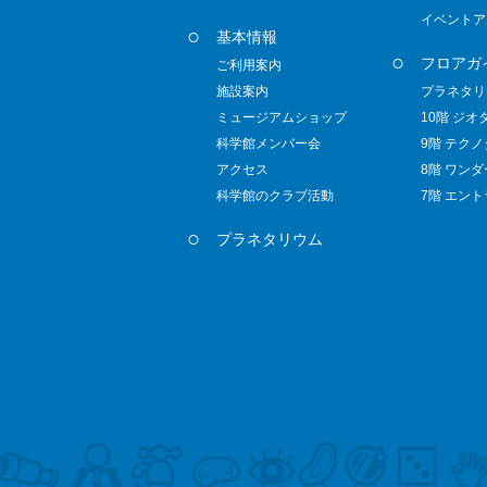
イベントア
基本情報
フロアガ
ご利用案内
施設案内
プラネタリ
ミュージアムショップ
10階 ジオ
科学館メンバー会
9階 テク
アクセス
8階 ワン
科学館のクラブ活動
7階 エン
プラネタリウム