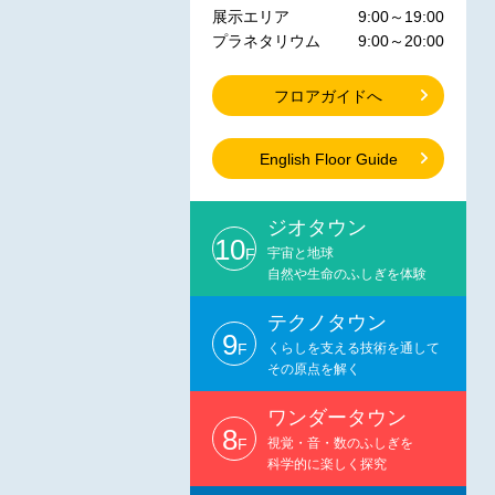
展示エリア
9:00～19:00
プラネタリウム
9:00～20:00
フロアガイドへ
English Floor Guide
ジオタウン
10
F
宇宙と地球
自然や生命のふしぎを体験
テクノタウン
9
F
くらしを支える技術を通して
その原点を解く
ワンダータウン
8
F
視覚・音・数のふしぎを
科学的に楽しく探究