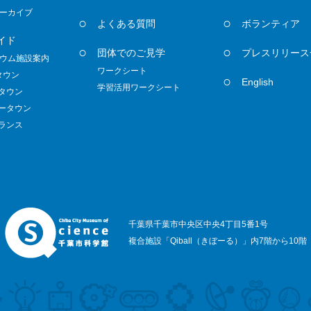
ーカイブ
よくある質問
ボランティア
イド
団体でのご見学
プレスリリース
ウム施設案内
ワークシート
タウン
English
学習活用ワークシート
ノタウン
ダータウン
トランス
千葉県千葉市中央区中央4丁目5番1号
複合施設「Qiball（きぼーる）」内7階から10階