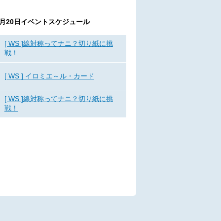
5月20日
イベントスケジュール
[ WS ]線対称ってナニ？切り紙に挑
戦！
[ WS ] イロミエ～ル・カード
[ WS ]線対称ってナニ？切り紙に挑
戦！