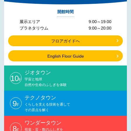
開館時間
展示エリア
9:00～19:00
プラネタリウム
9:00～20:00
フロアガイドへ
English Floor Guide
ジオタウン
10
F
宇宙と地球
自然や生命のふしぎを体験
テクノタウン
9
F
くらしを支える技術を通して
その原点を解く
ワンダータウン
8
F
視覚・音・数のふしぎを