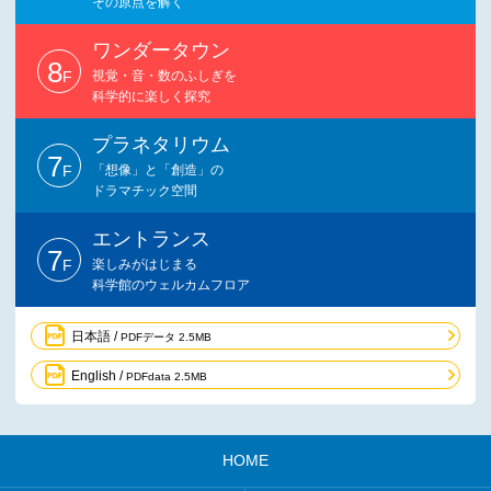
その原点を解く
ワンダータウン
8
F
視覚・音・数のふしぎを
科学的に楽しく探究
プラネタリウム
7
F
「想像」と「創造」の
ドラマチック空間
エントランス
7
F
楽しみがはじまる
科学館のウェルカムフロア
日本語 /
PDFデータ 2.5MB
English /
PDFdata 2.5MB
HOME