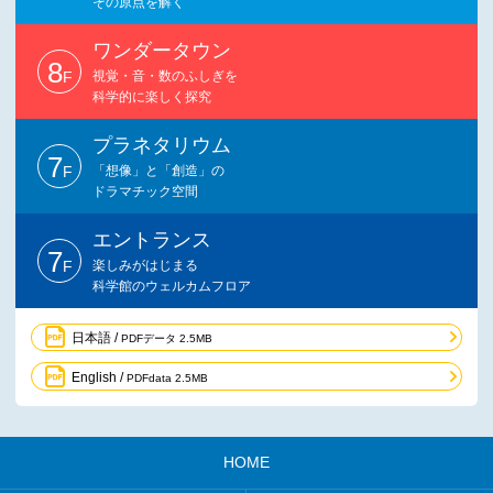
その原点を解く
ワンダータウン
8
F
視覚・音・数のふしぎを
科学的に楽しく探究
プラネタリウム
7
F
「想像」と「創造」の
ドラマチック空間
エントランス
7
F
楽しみがはじまる
科学館のウェルカムフロア
日本語 /
PDFデータ 2.5MB
English /
PDFdata 2.5MB
HOME