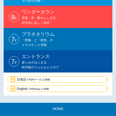
その原点を解く
ワンダータウン
8
F
視覚・音・数のふしぎを
科学的に楽しく探究
プラネタリウム
7
F
「想像」と「創造」の
ドラマチック空間
エントランス
7
F
楽しみがはじまる
科学館のウェルカムフロア
日本語 /
PDFデータ 2.5MB
English /
PDFdata 2.5MB
HOME