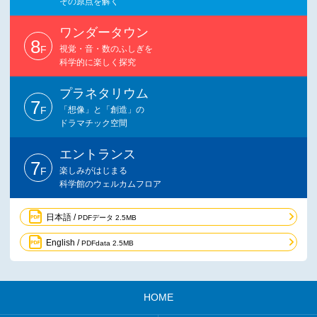
その原点を解く
ワンダータウン
8
F
視覚・音・数のふしぎを
科学的に楽しく探究
プラネタリウム
7
F
「想像」と「創造」の
ドラマチック空間
エントランス
7
F
楽しみがはじまる
科学館のウェルカムフロア
日本語 /
PDFデータ 2.5MB
English /
PDFdata 2.5MB
HOME