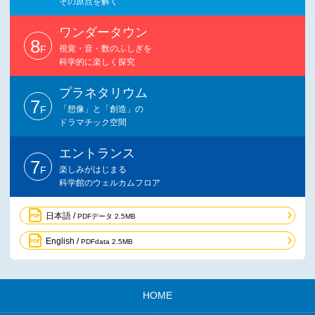
その原点を解く
ワンダータウン
8
F
視覚・音・数のふしぎを
科学的に楽しく探究
プラネタリウム
7
F
「想像」と「創造」の
ドラマチック空間
エントランス
7
F
楽しみがはじまる
科学館のウェルカムフロア
日本語 /
PDFデータ 2.5MB
English /
PDFdata 2.5MB
HOME